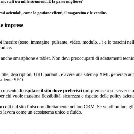
i mortali tra mille strumenti. E la parte migliore?
essi aziendali
, come la gestione clienti, il magazzino e le vendite.
le imprese
oi inserire (testo, immagine, pulsante, video, modulo…) e lo trascini ne
codice.
o, anche smartphone e tablet. Non devi preoccuparti di adattamenti tecnic
title, description, URL parlanti, e avere una sitemap XML generata aut
nsulente SEO.
i consente di
ospitare il sito dove preferisci
(on-premise o su server clou
per chi vuole massima flessibilità, sicurezza e rispetto delle policy azien
 raccolti dal sito finiscono direttamente nel tuo CRM. Se vendi online, g
o lavora come un ecosistema unico e fluido.