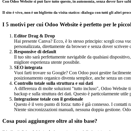
Con Odoo Website si può fare tutto questo, in autonomia, senza dover fare salt
Il sito è
vivo
, non è un biglietto da visita statico:
dialoga con tutti gli altri proc
I 5 motivi per cui Odoo Website è perfetto per le picco
Editor Drag & Drop
Hai presente Canva? Ecco, è lo stesso principio: scegli cosa vu
personalizzata, direttamente da browser e senza dover scrivere 
Responsive di default
Il tuo sito sarà perfettamente navigabile da qualsiasi dispositiv
migliore esperienza utente possibile.
SEO integrata
Vuoi farti trovare su Google? Con Odoo puoi gestire facilmente 
posizionamento organico diventa semplice, anche senza un co
Controllo totale sulla struttura e sui dati
A differenza di molte soluzioni "tutto incluso", Odoo Website t
backup e sulla struttura dei dati. Questo è particolarmente utile 
Integrazione totale con il gestionale
Questo è il vero punto di forza: tutto è già connesso. I contatti
Niente sincronizzazioni manuali, nessuna doppia gestione. Odo
Cosa puoi aggiungere oltre al sito base?