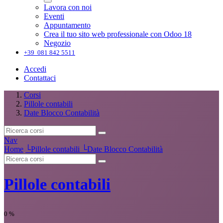
Lavora con noi
Eventi
Appuntamento
Crea il tuo sito web professionale con Odoo 18
Negozio
+39 081 842 5511
Accedi
Contattaci
Corsi
Pillole contabili
Date Blocco Contabilità
Nav
Home
└
Pillole contabili
└
Date Blocco Contabilità
Pillole contabili
0
%