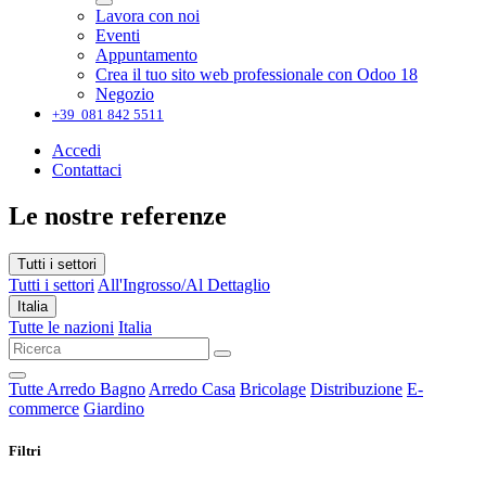
Lavora con noi
Eventi
Appuntamento
Crea il tuo sito web professionale con Odoo 18
Negozio
+39 081 842 5511
Accedi
Contattaci
Le nostre referenze
Tutti i settori
Tutti i settori
All'Ingrosso/Al Dettaglio
Italia
Tutte le nazioni
Italia
Tutte
Arredo Bagno
Arredo Casa
Bricolage
Distribuzione
E-
commerce
Giardino
Filtri