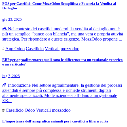
POS per Caseifici: Come MozzOdoo Semplifica e Potenzia la Vendita al
Dettaglio
giu 23, 2025
🧀 Nel contesto dei caseifici moderni, la vendita al dettaglio non è
più un semplice “banco con bilancia”, ma una vera e propria attività
strategica. Per rispondere a queste esigenze, MozzOdoo propone ...
#
App Odoo
Caseificio
Verticali
mozzodoo
ERP per agroalimentare: quali sono le differenze tra un gestionale generico
e un verticale?
lug 7, 2025
🌾 Introduzione Nel settore agroalimentare, la gestione dei processi
aziendali è sempre più complessa e richiede strumenti digitali
altamente specializzati. Molte aziende si affidano a un gestionale
ER...
#
Caseificio
Odoo
Verticali
mozzodoo
L’importanza dell’anagrafica animali per i caseifici a filiera corta