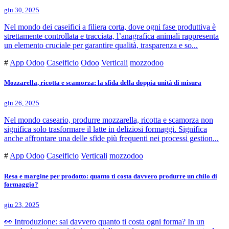
giu 30, 2025
Nel mondo dei caseifici a filiera corta, dove ogni fase produttiva è
strettamente controllata e tracciata, l’anagrafica animali rappresenta
un elemento cruciale per garantire qualità, trasparenza e so...
#
App Odoo
Caseificio
Odoo
Verticali
mozzodoo
Mozzarella, ricotta e scamorza: la sfida della doppia unità di misura
giu 26, 2025
Nel mondo caseario, produrre mozzarella, ricotta e scamorza non
significa solo trasformare il latte in deliziosi formaggi. Significa
anche affrontare una delle sfide più frequenti nei processi gestion...
#
App Odoo
Caseificio
Verticali
mozzodoo
Resa e margine per prodotto: quanto ti costa davvero produrre un chilo di
formaggio?
giu 23, 2025
👀 Introduzione: sai davvero quanto ti costa ogni forma? In un