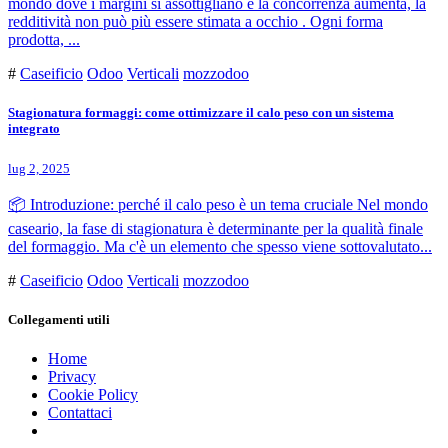
mondo dove i margini si assottigliano e la concorrenza aumenta, la
redditività non può più essere stimata a occhio . Ogni forma
prodotta, ...
#
Caseificio
Odoo
Verticali
mozzodoo
Stagionatura formaggi: come ottimizzare il calo peso con un sistema
integrato
lug 2, 2025
📦 Introduzione: perché il calo peso è un tema cruciale Nel mondo
caseario, la fase di stagionatura è determinante per la qualità finale
del formaggio. Ma c'è un elemento che spesso viene sottovalutato...
#
Caseificio
Odoo
Verticali
mozzodoo
Collegamenti utili
Home
Privacy
Cookie Policy
Contattaci