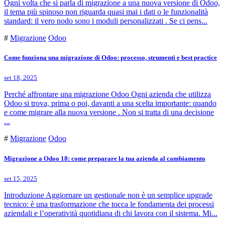
Ogni volta che si parla di migrazione a una nuova versione di Odoo,
il tema più spinoso non riguarda quasi mai i dati o le funzionalità
standard: il vero nodo sono i moduli personalizzati . Se ci pens...
#
Migrazione
Odoo
Come funziona una migrazione di Odoo: processo, strumenti e best practice
set 18, 2025
Perché affrontare una migrazione Odoo Ogni azienda che utilizza
Odoo si trova, prima o poi, davanti a una scelta importante: quando
e come migrare alla nuova versione . Non si tratta di una decisione
...
#
Migrazione
Odoo
Migrazione a Odoo 18: come preparare la tua azienda al cambiamento
set 15, 2025
Introduzione Aggiornare un gestionale non è un semplice upgrade
tecnico: è una trasformazione che tocca le fondamenta dei processi
aziendali e l’operatività quotidiana di chi lavora con il sistema. Mi...