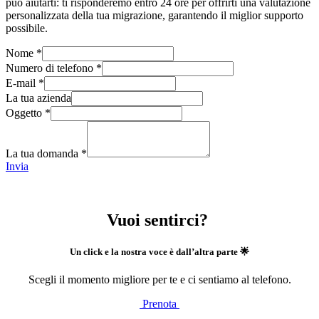
può aiutarti: ti risponderemo entro 24 ore per offrirti una valutazione
personalizzata della tua migrazione, garantendo il miglior supporto
possibile
.​
Nome
*
Numero di telefono
*
E-mail
*
La tua azienda
Oggetto
*
La tua domanda
*
Invia
Vuoi sentirci?
Un click e la nostra voce è dall’altra parte 🌟
Scegli il momento migliore per te e ci sentiamo al telefono.
Prenota