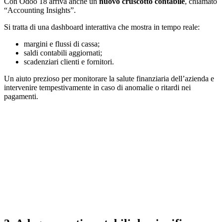
Con Odoo 18 arriva anche un
nuovo cruscotto contabile
, chiamato
“Accounting Insights”.
Si tratta di una dashboard interattiva che mostra in tempo reale:
margini e flussi di cassa;
saldi contabili aggiornati;
scadenziari clienti e fornitori.
Un aiuto prezioso per monitorare la salute finanziaria dell’azienda e
intervenire tempestivamente in caso di anomalie o ritardi nei
pagamenti.