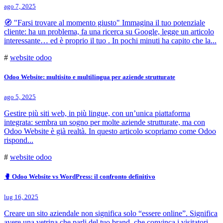
ago 7, 2025
🧭 "Farsi trovare al momento giusto" Immagina il tuo potenziale
cliente: ha un problema, fa una ricerca su Google, legge un articolo
interessante… ed è proprio il tuo . In pochi minuti ha capito che la...
#
website odoo
Odoo Website: multisito e multilingua per aziende strutturate
ago 5, 2025
Gestire più siti web, in più lingue, con un’unica piattaforma
integrata: sembra un sogno per molte aziende strutturate, ma con
Odoo Website è già realtà. In questo articolo scopriamo come Odoo
rispond...
#
website odoo
🥊 Odoo Website vs WordPress: il confronto definitivo
lug 16, 2025
Creare un sito aziendale non significa solo “essere online”. Significa
avere una vetrina che parli del tuo brand, che convinca i visitatori,