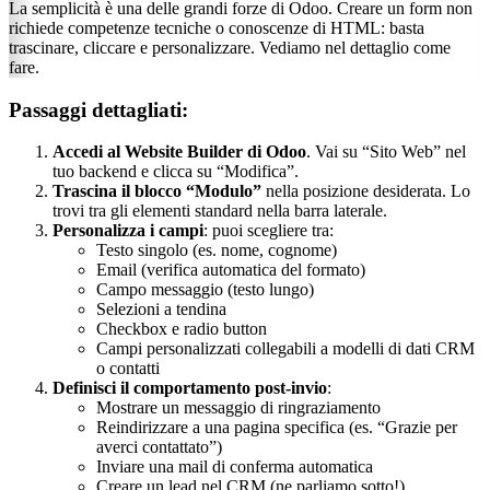
La semplicità è una delle grandi forze di Odoo. Creare un form non
richiede competenze tecniche o conoscenze di HTML: basta
trascinare, cliccare e personalizzare. Vediamo nel dettaglio come
fare.
Passaggi dettagliati:
Accedi al Website Builder di Odoo
. Vai su “Sito Web” nel
tuo backend e clicca su “Modifica”.
Trascina il blocco “Modulo”
nella posizione desiderata. Lo
trovi tra gli elementi standard nella barra laterale.
Personalizza i campi
: puoi scegliere tra:
Testo singolo (es. nome, cognome)
Email (verifica automatica del formato)
Campo messaggio (testo lungo)
Selezioni a tendina
Checkbox e radio button
Campi personalizzati collegabili a modelli di dati CRM
o contatti
Definisci il comportamento post-invio
:
Mostrare un messaggio di ringraziamento
Reindirizzare a una pagina specifica (es. “Grazie per
averci contattato”)
Inviare una mail di conferma automatica
Creare un lead nel CRM (ne parliamo sotto!)