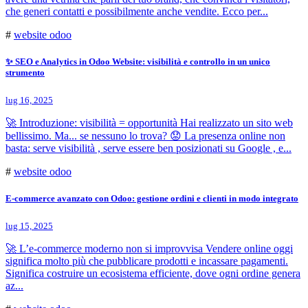
che generi contatti e possibilmente anche vendite. Ecco per...
#
website odoo
✨ SEO e Analytics in Odoo Website: visibilità e controllo in un unico
strumento
lug 16, 2025
🚀 Introduzione: visibilità = opportunità Hai realizzato un sito web
bellissimo. Ma... se nessuno lo trova? 😟 La presenza online non
basta: serve visibilità , serve essere ben posizionati su Google , e...
#
website odoo
E-commerce avanzato con Odoo: gestione ordini e clienti in modo integrato
lug 15, 2025
🚀 L’e-commerce moderno non si improvvisa Vendere online oggi
significa molto più che pubblicare prodotti e incassare pagamenti.
Significa costruire un ecosistema efficiente, dove ogni ordine genera
az...