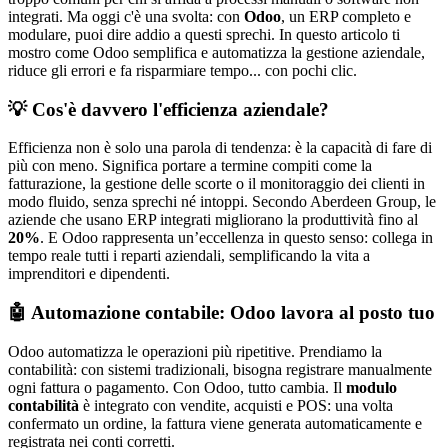
integrati. Ma oggi c'è una svolta: con
Odoo
, un ERP completo e
modulare, puoi dire addio a questi sprechi. In questo articolo ti
mostro come Odoo semplifica e automatizza la gestione aziendale,
riduce gli errori e fa risparmiare tempo... con pochi clic.
💡 Cos'è davvero l'efficienza aziendale?
Efficienza non è solo una parola di tendenza: è la capacità di fare di
più con meno. Significa portare a termine compiti come la
fatturazione, la gestione delle scorte o il monitoraggio dei clienti in
modo fluido, senza sprechi né intoppi. Secondo Aberdeen Group, le
aziende che usano ERP integrati migliorano la produttività fino al
20%
. E Odoo rappresenta un’eccellenza in questo senso: collega in
tempo reale tutti i reparti aziendali, semplificando la vita a
imprenditori e dipendenti.
🤖 Automazione contabile: Odoo lavora al posto tuo
Odoo automatizza le operazioni più ripetitive. Prendiamo la
contabilità: con sistemi tradizionali, bisogna registrare manualmente
ogni fattura o pagamento. Con Odoo, tutto cambia. Il
modulo
contabilità
è integrato con vendite, acquisti e POS: una volta
confermato un ordine, la fattura viene generata automaticamente e
registrata nei conti corretti.