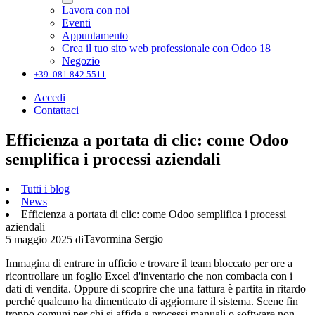
Lavora con noi
Eventi
Appuntamento
Crea il tuo sito web professionale con Odoo 18
Negozio
+39 081 842 5511
Accedi
Contattaci
Efficienza a portata di clic: come Odoo
semplifica i processi aziendali
Tutti i blog
News
Efficienza a portata di clic: come Odoo semplifica i processi
aziendali
Tavormina Sergio
5 maggio 2025
di
Immagina di entrare in ufficio e trovare il team bloccato per ore a
ricontrollare un foglio Excel d'inventario che non combacia con i
dati di vendita. Oppure di scoprire che una fattura è partita in ritardo
perché qualcuno ha dimenticato di aggiornare il sistema. Scene fin
troppo comuni per chi si affida a processi manuali o software non