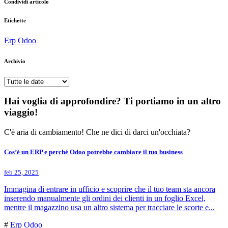
Condividi articolo
Etichette
Erp
Odoo
Archivio
Hai voglia di approfondire? Ti portiamo in un altro
viaggio!
C'è aria di cambiamento! Che ne dici di darci un'occhiata?
Cos’è un ERP e perché Odoo potrebbe cambiare il tuo business
feb 25, 2025
Immagina di entrare in ufficio e scoprire che il tuo team sta ancora
inserendo manualmente gli ordini dei clienti in un foglio Excel,
mentre il magazzino usa un altro sistema per tracciare le scorte e...
#
Erp
Odoo