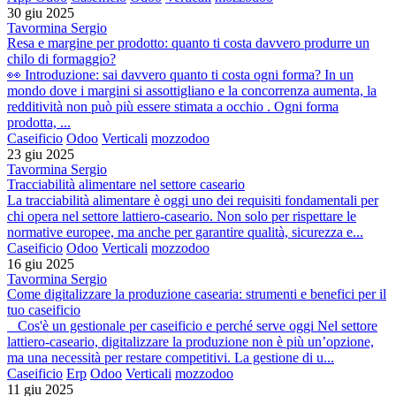
30 giu 2025
Tavormina Sergio
Resa e margine per prodotto: quanto ti costa davvero produrre un
chilo di formaggio?
👀 Introduzione: sai davvero quanto ti costa ogni forma? In un
mondo dove i margini si assottigliano e la concorrenza aumenta, la
redditività non può più essere stimata a occhio . Ogni forma
prodotta, ...
Caseificio
Odoo
Verticali
mozzodoo
23 giu 2025
Tavormina Sergio
Tracciabilità alimentare nel settore caseario
La tracciabilità alimentare è oggi uno dei requisiti fondamentali per
chi opera nel settore lattiero-caseario. Non solo per rispettare le
normative europee, ma anche per garantire qualità, sicurezza e...
Caseificio
Odoo
Verticali
mozzodoo
16 giu 2025
Tavormina Sergio
Come digitalizzare la produzione casearia: strumenti e benefici per il
tuo caseificio
​ ​ ​ Cos'è un gestionale per caseificio e perché serve oggi Nel settore
lattiero-caseario, digitalizzare la produzione non è più un’opzione,
ma una necessità per restare competitivi. La gestione di u...
Caseificio
Erp
Odoo
Verticali
mozzodoo
11 giu 2025