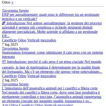
Odoo
×
Tavormina Sergio
ERP per agroalimentare: quali sono le differenze tra un gestionale
generico e un verticale?
🌾 Introduzione Nel settore agroalimentare, la gestione dei processi
aziendali è sempre più complessa e richiede strumenti digitali
altamente specializzati. Molte aziende si affidano a un gestionale
ER...
Caseificio
Odoo
Verticali
mozzodoo
7 lug 2025
Tavormina Sergio
Stagionatura formaggi: come ottimizzare il calo peso con un sistema
integrato
📦 Introduzione: perché il calo peso è un tema cruciale Nel mondo
caseario, la fase di stagionatura è determinante per la qualità finale
del formaggio. Ma c'è un elemento che spesso viene sottovalutato...
Caseificio
Odoo
Verticali
mozzodoo
2 lug 2025
Tavormina Sergio
L’importanza dell’anagrafica animali per i caseifici a filiera corta
Nel mondo dei caseifici a filiera corta, dove ogni fase produttiva è
strettamente controllata e tracciata, l’anagrafica animali rappresenta
un elemento cruciale per garantire qualità, trasparenza e so...
App Odoo
Caseificio
Odoo
Verticali
mozzodoo